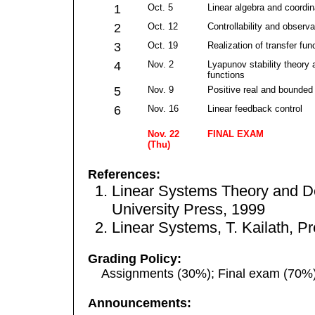
1
Oct. 5
Linear algebra and coordin
2
Oct. 12
Controllability and observab
3
Oct. 19
Realization of transfer fun
4
Nov. 2
Lyapunov stability theory
functions
5
Nov. 9
Positive real and bounded 
6
Nov. 16
Linear feedback control
Nov. 22
FINAL EXAM
(Thu)
References:
Linear Systems Theory and De
University Press, 1999
Linear Systems, T. Kailath, Pr
Grading Policy:
Assignments (30%); Final exam (70%)
Announcements: