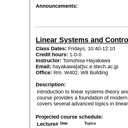
Announcements:
Linear Systems and Control
Class Dates:
Fridays, 10:40-12:10
Credit hours:
1-0-0
Instructor:
Tomohisa Hayakawa
Email:
hayakawa[at]sc.e.titech.ac.jp
Office:
Rm. W402, W8 Building
Description:
Introduction to linear systems theory an
course provides a foundation of modern 
covers several advanced topics in linea
Projected course schedule:
Lecture#
Date
Topics