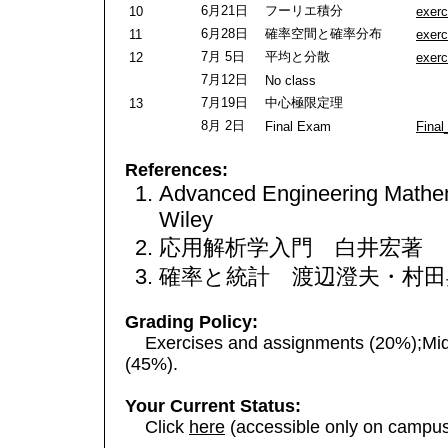
6月21日
フーリエ積分
10
exerc
6月28日
確率空間と確率分布
11
exerc
7月 5日
平均と分散
12
exerc
7月12日
No class
7月19日
中心極限定理
13
8月 2日
Final Exam
Final
References:
Advanced Engineering Mathe
Wiley
応用解析学入門 白井宏著 
確率と統計 渡辺澄夫・村田
Grading Policy:
Exercises and assignments (20%);Mid
(45%).
Your Current Status:
Click
here
(accessible only on campu