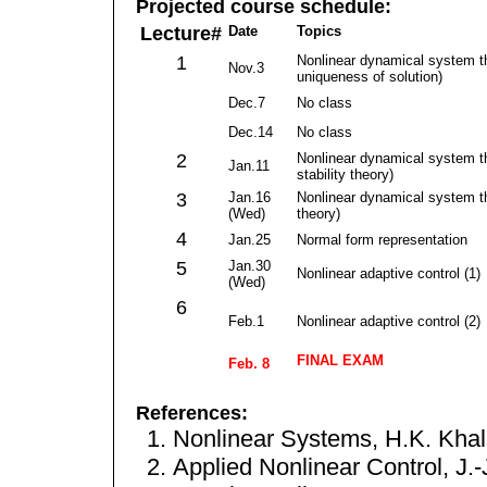
Projected course schedule:
Lecture#
Date
Topics
1
Nonlinear dynamical system t
Nov.3
uniqueness of solution)
Dec.7
No class
Dec.14
No class
2
Nonlinear dynamical system t
Jan.11
stability theory)
3
Jan.16
Nonlinear dynamical system th
(Wed)
theory)
4
Jan.25
Normal form representation
5
Jan.30
Nonlinear adaptive control (1)
(Wed)
6
Feb.1
Nonlinear adaptive control (2)
FINAL EXAM
Feb. 8
References:
Nonlinear Systems, H.K. Khali
Applied Nonlinear Control, J.-