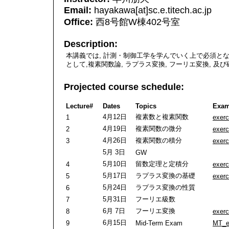
Email:
hayakawa[at]sc.e.titech.ac.jp
Office:
西8号館W棟402号室
Description:
本講義では, 計測・制御工学を学んでいく上で必須と
として,複素関数論, ラプラス変換, フーリエ変換, 
Projected course schedule:
Lecture#
Dates
Topics
Exam
4月12日
複素数と複素関数
1
exerc
4月19日
複素関数の微分
2
exerc
4月26日
複素関数の積分
3
exerc
5月 3日
GW
5月10日
留数定理と定積分
4
exerc
5月17日
ラプラス変換の基礎
5
exerc
5月24日
ラプラス変換の性質
6
5月31日
フーリエ級数
7
6月 7日
フーリエ変換
8
exerc
6月15日
9
Mid-Term Exam
MT_e